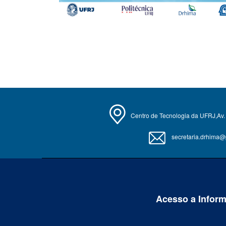
Centro de Tecnologia da UFRJ,Av. 
secretaria.drhima@po
Acesso a Infor