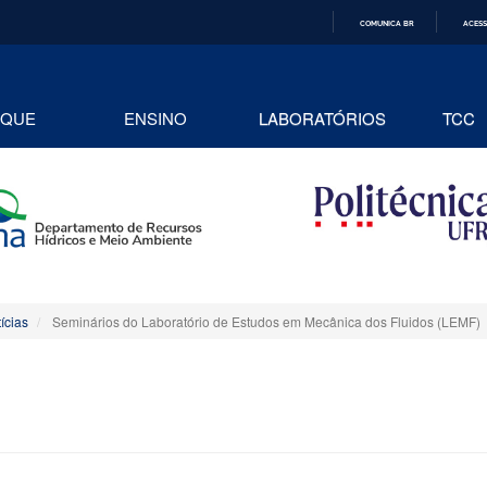
COMUNICA BR
ACESS
IR
PARA
O
CONTEÚDO
AQUE
ENSINO
LABORATÓRIOS
TCC
ícias
Seminários do Laboratório de Estudos em Mecânica dos Fluidos (LEMF)