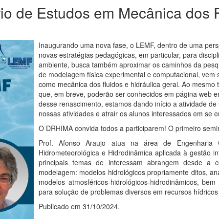
rio de Estudos em Mecânica dos 
Inaugurando uma nova fase, o LEMF, dentro de uma perspe
novas estratégias pedagógicas, em particular, para discipl
ambiente, busca também aproximar os caminhos da pesqui
de modelagem física experimental e computacional, vem s
como mecânica dos fluidos e hidráulica geral. Ao mesmo 
que, em breve, poderão ser conhecidos em página web e
desse renascimento, estamos dando início a atividade de 
nossas atividades e atrair os alunos interessados em se 
O DRHIMA convida todos a participarem! O primeiro semi
Prof. Afonso Araujo atua na área de Engenharia
Hidrometeorológica e Hidrodinâmica aplicada à gestão i
principais temas de interessam abrangem desde a c
modelagem: modelos hidrológicos propriamente ditos, an
modelos atmosféricos-hidrológicos-hidrodinâmicos, be
para solução de problemas diversos em recursos hídricos
Publicado em 31/10/2024.