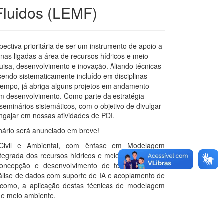
Fluidos (LEMF)
ctiva prioritária de ser um instrumento de apoio a
inas ligadas a área de recursos hídricos e meio
sa, desenvolvimento e inovação. Aliando técnicas
endo sistematicamente incluído em disciplinas
tempo, já abriga alguns projetos em andamento
m desenvolvimento. Como parte da estratégia
seminários sistemáticos, com o objetivo de divulgar
engajar em nossas atividades de PDI.
nário será anunciado em breve!
 Civil e Ambiental, com ênfase em Modelagem
ntegrada dos recursos hídricos e meio ambiente. Os
oncepção e desenvolvimento de ferramentas de
álise de dados com suporte de IA e acoplamento de
m como, a aplicação destas técnicas de modelagem
 e meio ambiente.