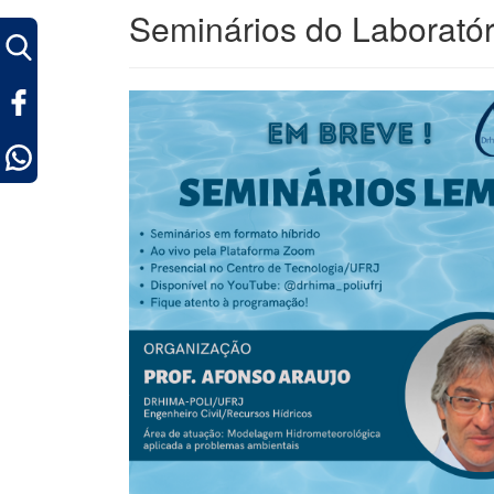
Seminários do Laborató
ok
pp