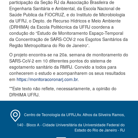
participação da Seção RJ da Associação Brasileira de
Engenharia Sanitária e Ambiental, da Escola Nacional de
Saúde Publica da FIOCRUZ, e do Instituto de Microbiologia
da UFRJ, o Depto. de Recurso Hídricos e Meio Ambiente
(DRHIMA) da Escola Politécnica da UFRJ coordena a
condução do “Estudo de Monitoramento Espaço-Temporal
da Concentração de SARS-COV-2 nos Esgotos Sanitários da
Região Metropolitana do Rio de Janeiro”.
O projeto encontra-se na 20a. semana de monitoramento do
SARS-CoV-2 em 10 diferentes pontos do sistema de
esgotamento sanitário da RMRJ. Convido a todos para
conhecerem o estudo e acompanharem os seus resultados
em
https://monitoracoronarj.com.br
.
**Este texto não reflete, necessariamente, a opinião do
DRHIMA UFRJ.
Centro de Tecnologia da UFRJ,Av. Athos da Silveira Ramos,
140 - Bloco A - Cidade Universitária da Universidade Federal do
Estado do Rio de Janeiro - RJ