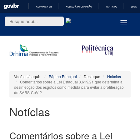
COMUNICA BR
ACESSO À INFORMAÇÃO
PARTICIPE
LEGISL
IR
PARA
Toggle
O
navigatio
CONTEÚDO
Você está aqui:
Página Principal
Destaque
Notícias
Comentários sobre a Lei Estadual 3.619/21 que determina a
desinfecção dos esgotos como medida para evitar a proliferação
do SARS-CoV-2
Notícias
Comentários sobre a Lei