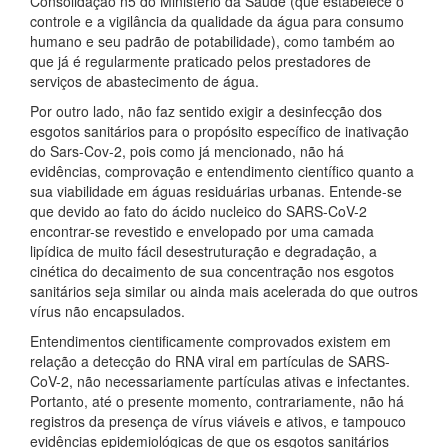
Consolidação n5 do Ministério da Saúde (que estabelece o
controle e a vigilância da qualidade da água para consumo
humano e seu padrão de potabilidade), como também ao
que já é regularmente praticado pelos prestadores de
serviços de abastecimento de água.
Por outro lado, não faz sentido exigir a desinfecção dos
esgotos sanitários para o propósito específico de inativação
do Sars-Cov-2, pois como já mencionado, não há
evidências, comprovação e entendimento científico quanto a
sua viabilidade em águas residuárias urbanas. Entende-se
que devido ao fato do ácido nucleico do SARS-CoV-2
encontrar-se revestido e envelopado por uma camada
lipídica de muito fácil desestruturação e degradação, a
cinética do decaimento de sua concentração nos esgotos
sanitários seja similar ou ainda mais acelerada do que outros
vírus não encapsulados.
Entendimentos cientificamente comprovados existem em
relação a detecção do RNA viral em partículas de SARS-
CoV-2, não necessariamente partículas ativas e infectantes.
Portanto, até o presente momento, contrariamente, não há
registros da presença de vírus viáveis e ativos, e tampouco
evidências epidemiológicas de que os esgotos sanitários