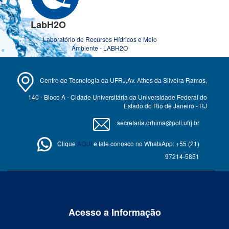
LabH2O
Laboratório de Recursos Hídricos e Meio
Ambiente - LABH2O
Centro de Tecnologia da UFRJ,Av. Athos da Silveira Ramos,
140 - Bloco A - Cidade Universitária da Universidade Federal do
Estado do Rio de Janeiro - RJ
secretaria.drhima@poli.ufrj.br
Clique
AQUI
e fale conosco no WhatsApp: +55 (21)
97214-5851
Acesso a Informação