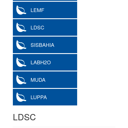
LEMF
LDSC
SISBAHIA
LABH2O
MUDA
LUPPA
LDSC