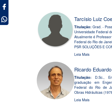
ok
Tarcísio Luiz Co
pp
Titulação:
Grad. - Poss
Universidade Federal d
Atualmente é Professor
Federal do Rio de Jane
PSR SOLUÇÕES E CON
Leia Mais
Ricardo Eduardo
Titulação:
D.Sc., En
graduação em Engenh
Federal do Rio de Ja
Obras Hidráulicas (197
Leia Mais