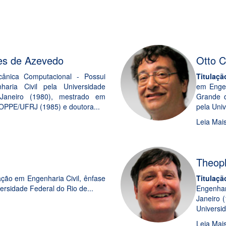
DOCENTES
es de Azevedo
Otto 
ânica Computacional - Possui
Titulaçã
aria Civil pela Universidade
em Engen
Janeiro (1980), mestrado em
Grande d
COPPE/UFRJ (1985) e doutora...
pela Univ
Leia Mai
Theoph
ção em Engenharia Civil, ênfase
Titulaçã
rsidade Federal do Rio de...
Engenhar
Janeiro 
Universid
Leia Mai