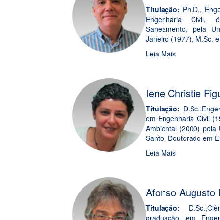
Titulação:
Ph.D., Enge
Engenharia Civil, 
Saneamento, pela Un
Janeiro (1977), M.Sc. 
Leia Mais
Iene Christie Fig
Titulação:
D.Sc.,Engen
em Engenharia Civil (
Ambiental (2000) pela 
Santo, Doutorado em En
Leia Mais
Afonso Augusto 
Titulação:
D.Sc.,Ciên
graduação em Engenh