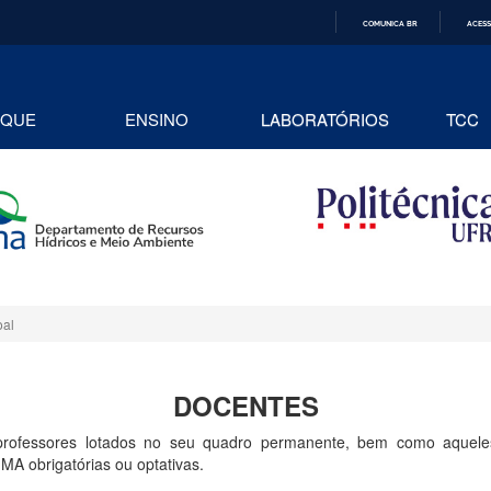
COMUNICA BR
ACESS
IR
PARA
O
CONTEÚDO
AQUE
ENSINO
LABORATÓRIOS
TCC
oal
DOCENTES
ofessores lotados no seu quadro permanente, bem como aquele
IMA obrigatórias ou optativas.