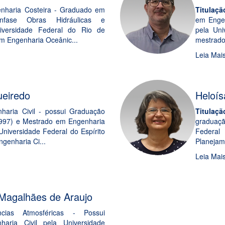
nharia Costeira - Graduado em
Titulaçã
ênfase Obras Hidráulicas e
em Engen
iversidade Federal do Rio de
pela Uni
em Engenharia Oceânic...
mestrado 
Leia Mai
ueiredo
Heloís
haria Civil - possui Graduação
Titulaçã
1997) e Mestrado em Engenharia
graduaç
Universidade Federal do Espírito
Federal
genharia Ci...
Planejam
Leia Mai
Magalhães de Araujo
cias Atmosféricas - Possui
aria Civil pela Universidade