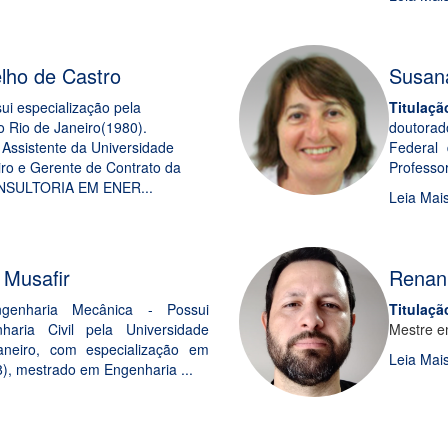
elho de Castro
Susana
ui especialização pela
Titulaçã
o Rio de Janeiro(1980).
doutorad
 Assistente da Universidade
Federal
iro e Gerente de Contrato da
Professo
SULTORIA EM ENER...
Leia Mai
 Musafir
Renan
genharia Mecânica - Possui
Titulaçã
aria Civil pela Universidade
Mestre e
neiro, com especialização em
Leia Mai
8), mestrado em Engenharia ...