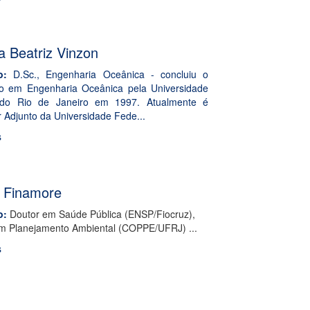
 Beatriz Vinzon
o:
D.Sc., Engenharia Oceânica - concluiu o
o em Engenharia Oceânica pela Universidade
 do Rio de Janeiro em 1997. Atualmente é
r Adjunto da Universidade Fede...
s
 Finamore
o
:
Doutor em Saúde Pública (ENSP/Fiocruz),
m Planejamento Ambiental (COPPE/UFRJ) ...
s