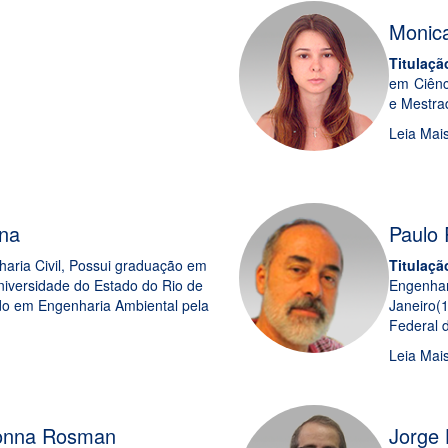
Monica
Titulaç
em Ciênc
e Mestra
Leia Mai
na
Paulo 
aria Civil, Possui graduação em
Titulaçã
niversidade do Estado do Rio de
Engenhar
do em Engenharia Ambiental pela
Janeiro(
Federal d
Leia Mai
lonna Rosman
Jorge 