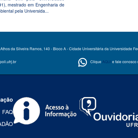
91), mestrado em Engenharia de
iental pela Universida...
Athos da Silveira Ramos, 140 - Bloco A - Cidade Universitária da Universidade Fe
li.ufrj.br
Clique
AQUI
e fale conosco
mação
FAQ
ADÃO