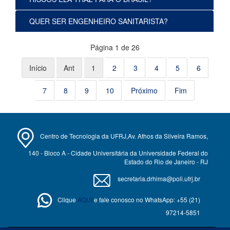
QUER SER ENGENHEIRO SANITARISTA?
Página 1 de 26
Início
Ant
1
2
3
4
5
6
7
8
9
10
Próximo
Fim
Centro de Tecnologia da UFRJ,Av. Athos da Silveira Ramos,
140 - Bloco A - Cidade Universitária da Universidade Federal do
Estado do Rio de Janeiro - RJ
secretaria.drhima@poli.ufrj.br
Clique
AQUI
e fale conosco no WhatsApp: +55 (21)
97214-5851