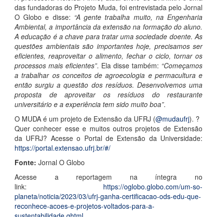
das fundadoras do Projeto Muda, foi entrevistada pelo Jornal
O Globo e disse:
“A gente trabalha muito, na Engenharia
Ambiental, a importância da extensão na formação do aluno.
A educação é a chave para tratar uma sociedade doente. As
questões ambientais são importantes hoje, precisamos ser
eficientes, reaproveitar o alimento, fechar o ciclo, tornar os
processos mais eficientes”
. Ela disse também:
“Começamos
a trabalhar os conceitos de agroecologia e permacultura e
então surgiu a questão dos resíduos. Desenvolvemos uma
proposta de aproveitar os resíduos do restaurante
universitário e a experiência tem sido muito boa”
.
O MUDA é um projeto de Extensão da UFRJ (
@mudaufrj
). ?
Quer conhecer esse e muitos outros projetos de Extensão
da UFRJ? Acesse o Portal de Extensão da Universidade:
https://portal.extensao.ufrj.br/#/
Fonte:
Jornal O Globo
Acesse a reportagem na íntegra no
link:
https://oglobo.globo.com/um-so-
planeta/noticia/2023/03/ufrj-ganha-certificacao-ods-edu-que-
reconhece-acoes-e-projetos-voltados-para-a-
sustentabilidade.ghtml