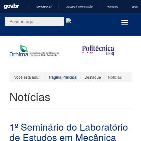
COMUNICA BR
ACESSO À INFORMAÇÃO
PARTICIPE
LEGISL
IR
PARA
Toggle
O
navigatio
CONTEÚDO
Você está aqui:
Página Principal
Destaque
Notícias
Notícias
1º Seminário do Laboratório
de Estudos em Mecânica