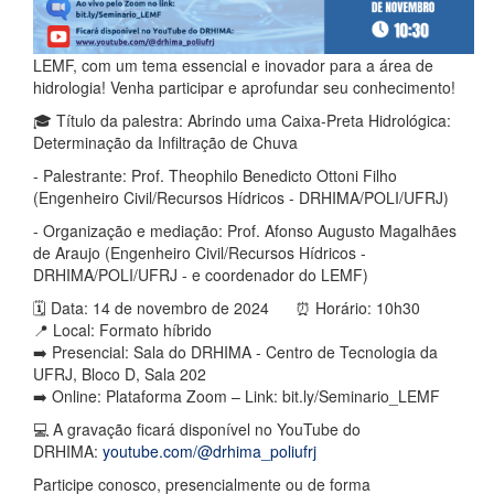
LEMF, com um tema essencial e inovador para a área de
hidrologia! Venha participar e aprofundar seu conhecimento!
🎓 Título da palestra: Abrindo uma Caixa-Preta Hidrológica:
Determinação da Infiltração de Chuva
- Palestrante: Prof. Theophilo Benedicto Ottoni Filho
(Engenheiro Civil/Recursos Hídricos - DRHIMA/POLI/UFRJ)
- Organização e mediação: Prof. Afonso Augusto Magalhães
de Araujo (Engenheiro Civil/Recursos Hídricos -
DRHIMA/POLI/UFRJ - e coordenador do LEMF)
🗓 Data: 14 de novembro de 2024 ⏰ Horário: 10h30
📍 Local: Formato híbrido
➡️ Presencial: Sala do DRHIMA - Centro de Tecnologia da
UFRJ, Bloco D, Sala 202
➡️ Online: Plataforma Zoom – Link: bit.ly/Seminario_LEMF
💻 A gravação ficará disponível no YouTube do
DRHIMA:
youtube.com/@drhima_poliufrj
Participe conosco, presencialmente ou de forma