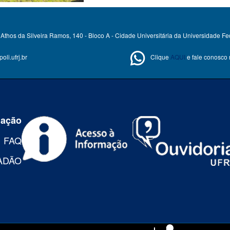
Athos da Silveira Ramos, 140 - Bloco A - Cidade Universitária da Universidade Fe
li.ufrj.br
Clique
AQUI
e fale conosco
mação
FAQ
ADÃO