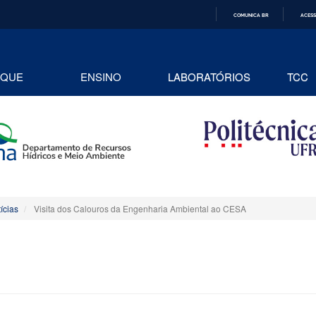
COMUNICA BR
ACESS
IR
PARA
O
CONTEÚDO
AQUE
ENSINO
LABORATÓRIOS
TCC
ícias
Visita dos Calouros da Engenharia Ambiental ao CESA