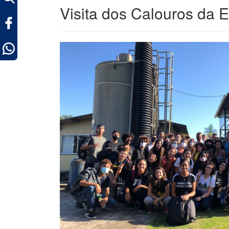
Visita dos Calouros da
ok
pp