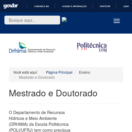
COMUNICA BR
ACESSO À INFORMAÇÃO
PARTICIPE
LEGISL
IR
PARA
Toggle
O
navigatio
CONTEÚDO
Você está aqui:
Página Principal
Ensino
Mestrado e Doutorado
Mestrado e Doutorado
O Departamento de Recursos
Hídricos e Meio Ambiente
(DRHIMA) da Escola Politécnica
(POLI/UFRJ) tem como precípua