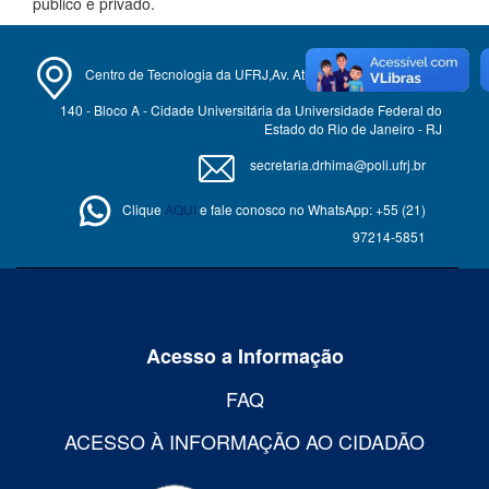
público e privado.
Centro de Tecnologia da UFRJ,Av. Athos da Silveira Ramos,
140 - Bloco A - Cidade Universitária da Universidade Federal do
Estado do Rio de Janeiro - RJ
secretaria.drhima@poli.ufrj.br
Clique
AQUI
e fale conosco no WhatsApp: +55 (21)
97214-5851
Acesso a Informação
FAQ
ACESSO À INFORMAÇÃO AO CIDADÃO