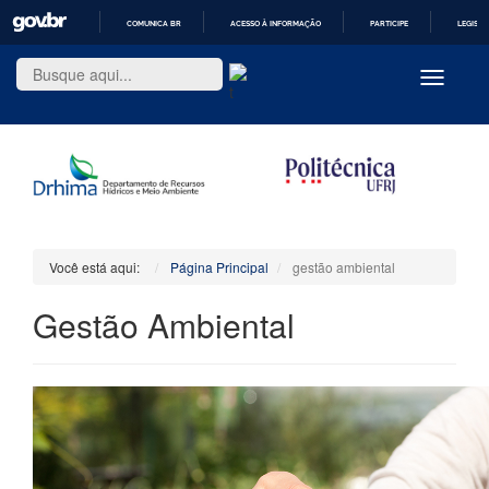
COMUNICA BR
ACESSO À INFORMAÇÃO
PARTICIPE
LEGISL
IR
PARA
Toggle
O
navigatio
CONTEÚDO
Você está aqui:
Página Principal
gestão ambiental
Gestão Ambiental